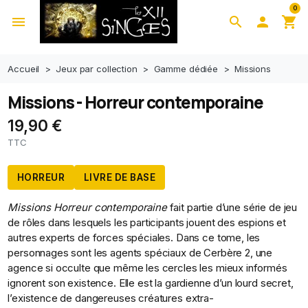
0
menu
search

shopping_cart
Accueil
Jeux par collection
Gamme dédiée
Missions
Missions - Horreur contemporaine
19,90 €
TTC
HORREUR
LIVRE DE BASE
Missions Horreur contemporaine
fait partie d’une série de jeu
de rôles dans lesquels les participants jouent des espions et
autres experts de forces spéciales. Dans ce tome, les
personnages sont les agents spéciaux de Cerbère 2, une
agence si occulte que même les cercles les mieux informés
ignorent son existence. Elle est la gardienne d’un lourd secret,
l’existence de dangereuses créatures extra-