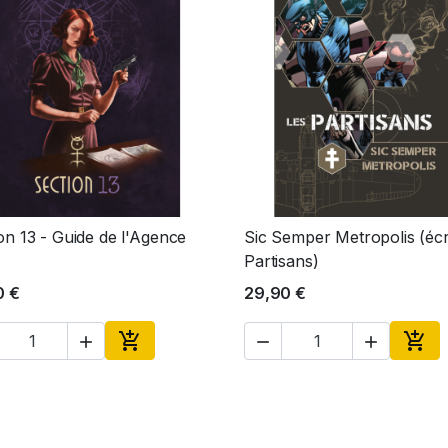
on 13 - Guide de l'Agence
Sic Semper Metropolis (éc
Aperçu rapide
Aperçu rapide


Partisans)
0 €
29,90 €





Ajouter au panier
Ajou