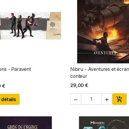
ons - Paravent
Nibiru - Aventures et écra
Aperçu rapide
Aperçu rapide


conteur
29,00 €
0 €

 détails


Ajou