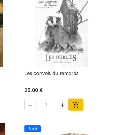
Les convois du remords
Aperçu rapide

25,00 €



Ajouter au panier
Pack