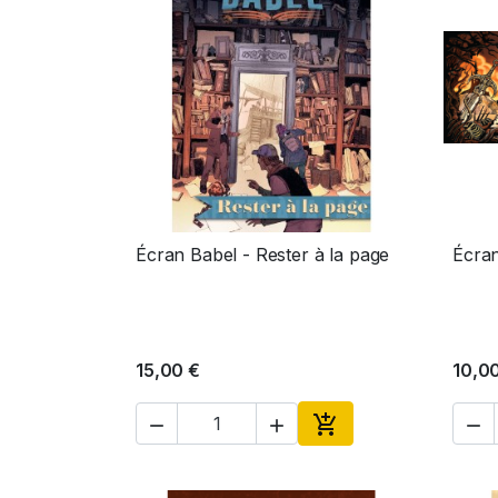
Écran Babel - Rester à la page
Écran
Aperçu rapide

15,00 €
10,0




Ajouter au panier