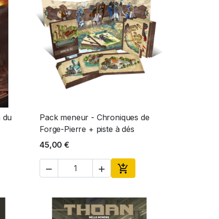
n du
Pack meneur - Chroniques de
Aperçu rapide

Forge-Pierre + piste à dés
45,00 €



ter au panier
Ajouter au panier