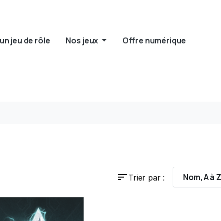
un jeu de rôle
Nos jeux
Offre numérique
sort
Nom, A à 
Trier par :