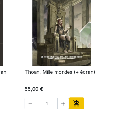
ran
Thoan, Mille mondes (+ écran)
Aperçu rapide

55,00 €



ter au panier
Ajouter au panier