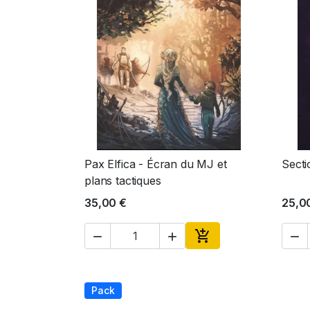
Pax Elfica - Écran du MJ et
Secti
Aperçu rapide

plans tactiques
35,00 €
25,0




Ajouter au panier
Pack