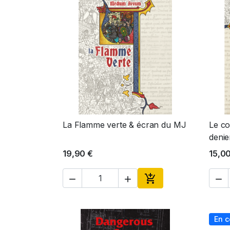
La Flamme verte & écran du MJ
Le co
Aperçu rapide

denie
19,90 €
15,0




Ajouter au panier
En c