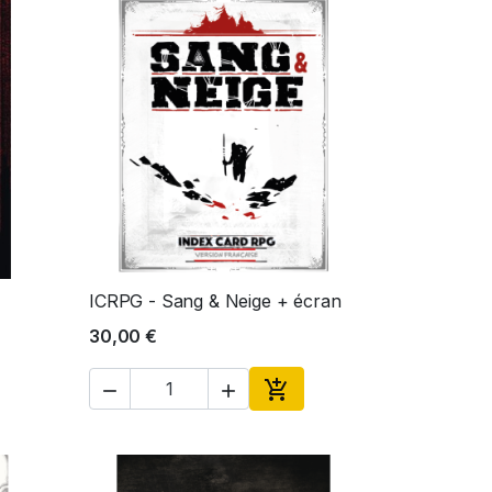
ICRPG - Sang & Neige + écran
Aperçu rapide

30,00 €



ter au panier
Ajouter au panier