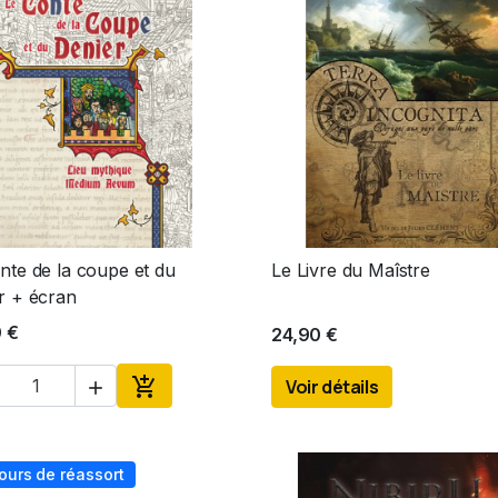
nte de la coupe et du
Le Livre du Maîstre
Aperçu rapide
Aperçu rapide


r + écran
0 €
24,90 €

Voir détails

Ajouter au panier
ours de réassort