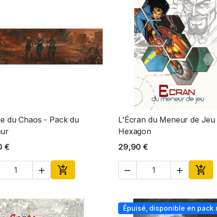
e du Chaos - Pack du
L'Écran du Meneur de Jeu
Aperçu rapide
Aperçu rapide


ur
Hexagon
0 €
29,90 €





Ajouter au panier
Ajou
Épuisé, disponible en pack