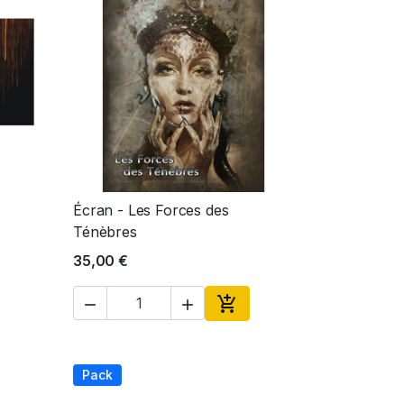
Écran - Les Forces des
Aperçu rapide

Ténèbres
35,00 €



ter au panier
Ajouter au panier
Pack