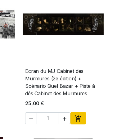
Ecran du MJ Cabinet des
Aperçu rapide

Murmures (2e édition) +
Scénario Quel Bazar + Piste à
dés Cabinet des Murmures
25,00 €



ter au panier
Ajouter au panier