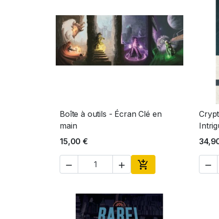
Boîte à outils - Écran Clé en
Crypt
Aperçu rapide

main
Intri
15,00 €
34,9




Ajouter au panier