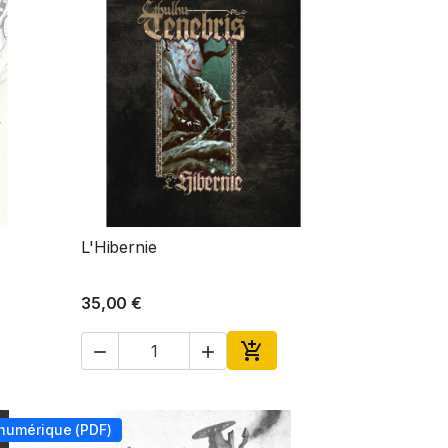
L'Hibernie
Aperçu rapide

35,00 €



ter au panier
Ajouter au panier
 numérique (PDF)