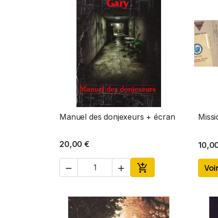
Manuel des donjexeurs + écran
Missi
Aperçu rapide

20,00 €
10,0

Voir


Ajouter au panier