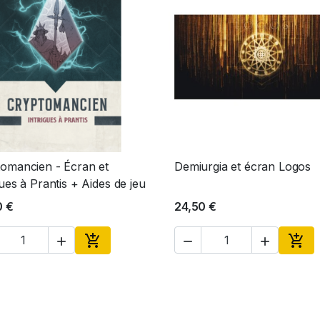
omancien - Écran et
Demiurgia et écran Logos
Aperçu rapide
Aperçu rapide


gues à Prantis + Aides de jeu
0 €
24,50 €





Ajouter au panier
Ajou