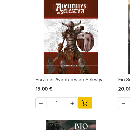
Écran et Aventures en Selestya
Ein S
Aperçu rapide

15,00 €
20,0




Ajouter au panier