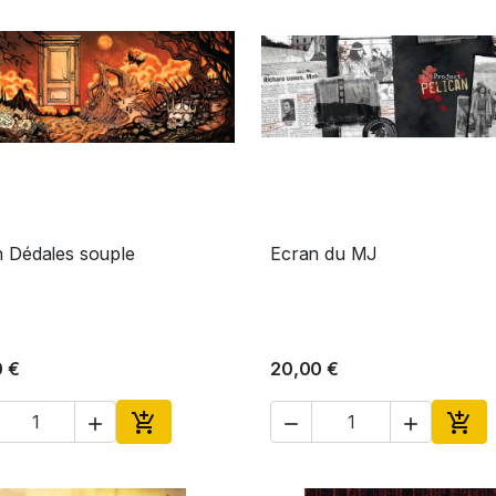
 Dédales souple
Ecran du MJ
Aperçu rapide
Aperçu rapide


0 €
20,00 €





Ajouter au panier
Ajou