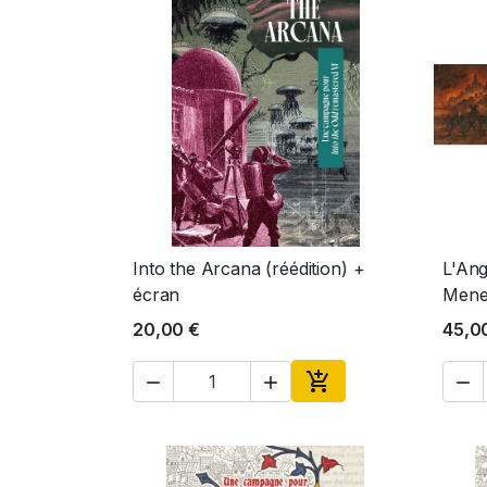
Into the Arcana (réédition) +
L'Ang
Aperçu rapide

écran
Mene
20,00 €
45,0




Ajouter au panier