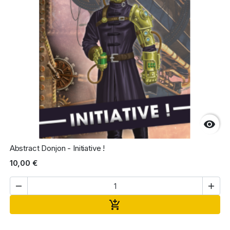

Abstract Donjon - Initiative !
10,00 €


Ajouter au panier
