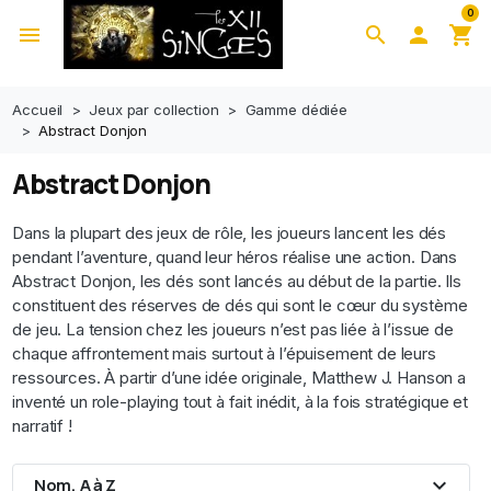
0
menu
search

shopping_cart
Accueil
Jeux par collection
Gamme dédiée
Abstract Donjon
Abstract Donjon
Dans la plupart des jeux de rôle, les joueurs lancent les dés
pendant l’aventure, quand leur héros réalise une action. Dans
Abstract Donjon, les dés sont lancés au début de la partie. Ils
constituent des réserves de dés qui sont le cœur du système
de jeu. La tension chez les joueurs n’est pas liée à l’issue de
chaque affrontement mais surtout à l’épuisement de leurs
ressources. À partir d’une idée originale, Matthew J. Hanson a
inventé un role-playing tout à fait inédit, à la fois stratégique et
narratif !
expand_more
Nom, A à Z