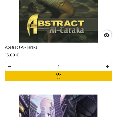

Abstract Al-Taraka
15,00 €


Ajouter au panier
