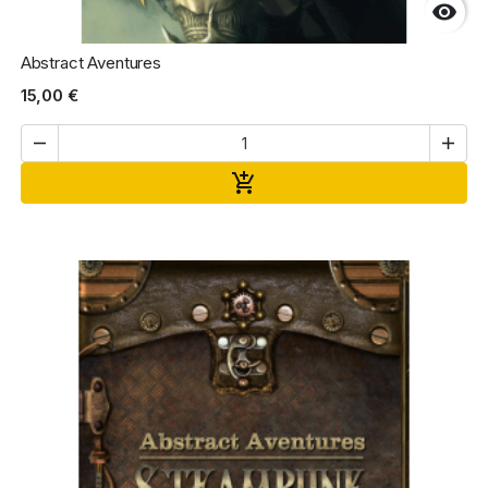

Abstract Aventures
15,00 €


Ajouter au panier
