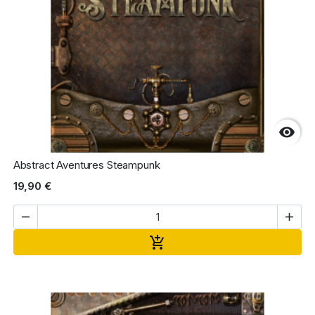

Abstract Aventures Steampunk
19,90 €


Ajouter au panier
