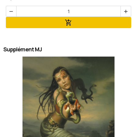


Ajouter au panier

Supplément MJ