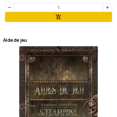


Ajouter au panier

Aide de jeu