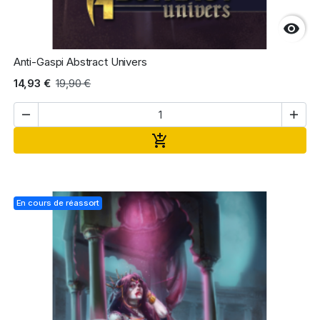

Anti-Gaspi Abstract Univers
14,93 €
19,90 €


Ajouter au panier

En cours de réassort