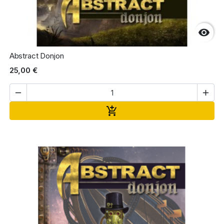

Abstract Donjon
25,00 €


Ajouter au panier
