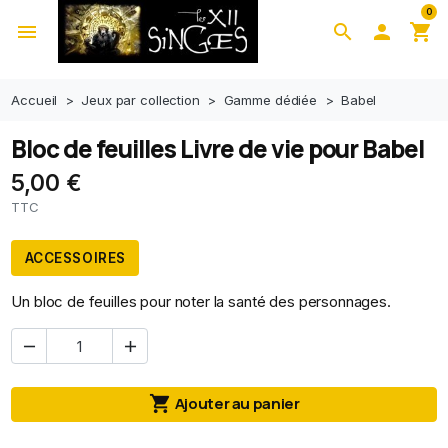
0
menu
search

shopping_cart
Accueil
Jeux par collection
Gamme dédiée
Babel
Bloc de feuilles Livre de vie pour Babel
5,00 €
TTC
ACCESSOIRES
Un bloc de feuilles pour noter la santé des personnages.



Ajouter au panier