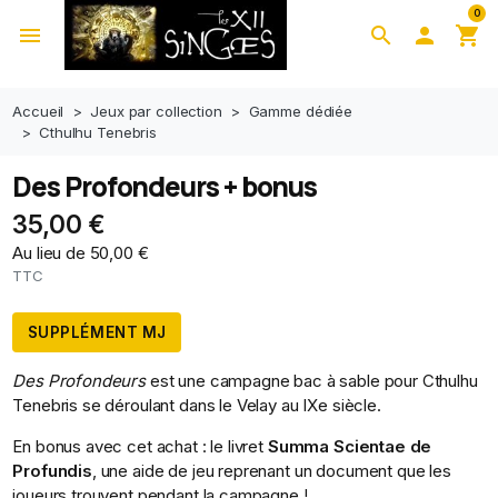
0
menu
search

shopping_cart
Accueil
Jeux par collection
Gamme dédiée
Cthulhu Tenebris
Des Profondeurs + bonus
35,00 €
Au lieu de 50,00 €
TTC
SUPPLÉMENT MJ
Des
Profondeurs
est une campagne bac à sable pour Cthulhu
Tenebris se déroulant dans le Velay au IXe siècle.
En bonus avec cet achat : le livret
Summa Scientae de
Profundis
, une aide de jeu reprenant un document que les
joueurs trouvent pendant la campagne !