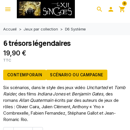
0
menu
search

shopping_cart
Accueil
Jeux par collection
D6 Système
6 trésors légendaires
19,90 €
TTC
CONTEMPORAIN
SCÉNARIO OU CAMPAGNE
Six scénarios, dans le style des jeux vidéo
Uncharted
et
Tomb
Raider,
des films
Indiana Jones
et
Benjamin Gates,
des
romans
Allan Quatermain
écrits par des auteurs de jeux de
rôles : Olivier Caira, Julien Clément, Anthony « Yno »
Combrexelle, Fabien Fernandez, Stéphane Gallot et Jean-
Romaric Rio.