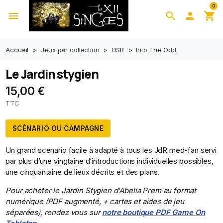
0
menu
search

shopping_cart
Accueil
Jeux par collection
OSR
Into The Odd
Le Jardin stygien
15,00 €
TTC
SCÉNARIO OU CAMPAGNE
Un grand scénario facile à adapté à tous les JdR med-fan servi
par plus d’une vingtaine d’introductions individuelles possibles,
une cinquantaine de lieux décrits et des plans.
Pour acheter le Jardin Stygien d'Abelia Prem au format
numérique (PDF augmenté, + cartes et aides de jeu
séparées), rendez vous sur
notre boutique PDF Game On