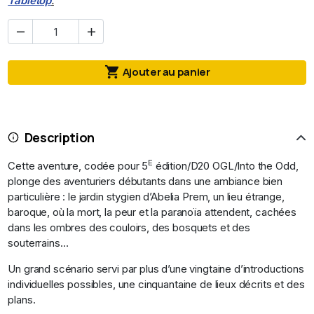
Tabletop
.



Ajouter au panier
Description
E
Cette aventure, codée pour 5
édition/D20 OGL/Into the Odd,
plonge des aventuriers débutants dans une ambiance bien
particulière : le jardin stygien d’Abelia Prem, un lieu étrange,
baroque, où la mort, la peur et la paranoïa attendent, cachées
dans les ombres des couloirs, des bosquets et des
souterrains…
Un grand scénario servi par plus d’une vingtaine d’introductions
individuelles possibles, une cinquantaine de lieux décrits et des
plans.