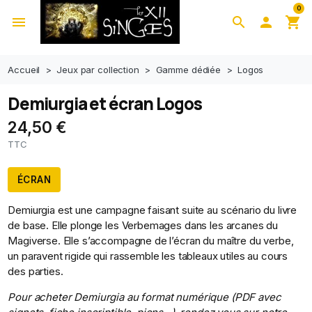
0
menu
search

shopping_cart
Accueil
Jeux par collection
Gamme dédiée
Logos
Demiurgia et écran Logos
24,50 €
TTC
ÉCRAN
Demiurgia est une campagne faisant suite au scénario du livre
de base. Elle plonge les Verbemages dans les arcanes du
Magiverse. Elle s’accompagne de l’écran du maître du verbe,
un paravent rigide qui rassemble les tableaux utiles au cours
des parties.
Pour acheter Demiurgia au format numérique (PDF avec