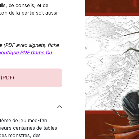
s, de conseils, et de
on de la partie soit aussi
e
(PDF avec signets, fiche
boutique PDF Game On
Previous
 (PDF)
stème de jeu med-fan
ieurs centaines de tables
 des monstres, des