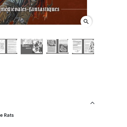
search
e Rats