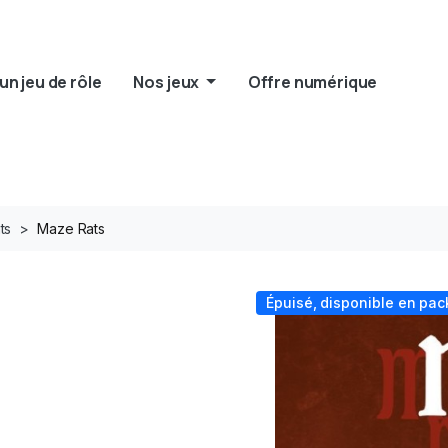
un jeu de rôle
Nos jeux
Offre numérique
ts
Maze Rats
Épuisé, disponible en pa