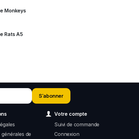
ze Monkeys
e Rats A5
S'abonner
ons
Votre compte
légales
Suivi de commande
s générales de
Connexion