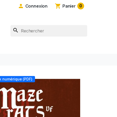

shopping_cart
0
Connexion
Panier
search
ck numérique (PDF)