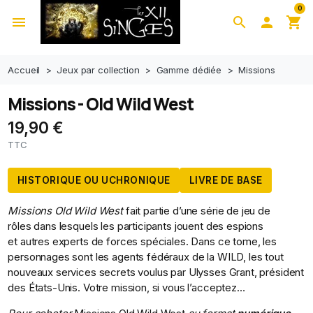
0
menu
search

shopping_cart
Accueil
Jeux par collection
Gamme dédiée
Missions
Missions - Old Wild West
19,90 €
TTC
HISTORIQUE OU UCHRONIQUE
LIVRE DE BASE
Missions Old Wild West
fait partie d’une série de jeu de
rôles dans lesquels les participants jouent des espions
et autres experts de forces spéciales. Dans ce tome, les
personnages sont les agents fédéraux de la WILD, les tout
nouveaux services secrets voulus par Ulysses Grant, président
des États-Unis. Votre mission, si vous l’acceptez…