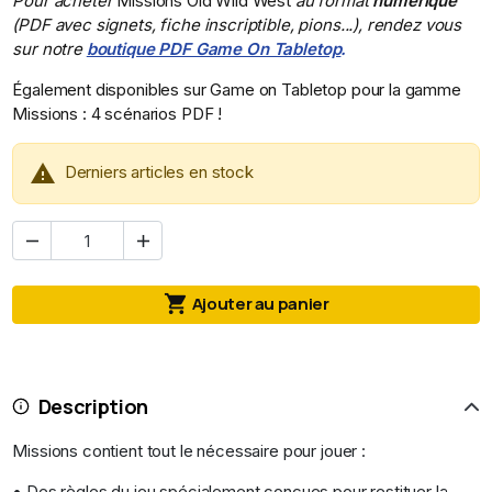
Pour acheter
Missions Old Wild West
au format
numérique
(PDF avec signets, fiche inscriptible, pions...), rendez vous
sur notre
boutique PDF Game On Tabletop
.
Également disponibles sur Game on Tabletop pour la gamme
Missions : 4 scénarios PDF !

Derniers articles en stock



Ajouter au panier
Description
Missions contient tout le nécessaire pour jouer :
• Des règles du jeu spécialement conçues pour restituer la