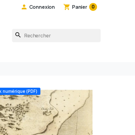

shopping_cart
0
Connexion
Panier
search
ck numérique (PDF)