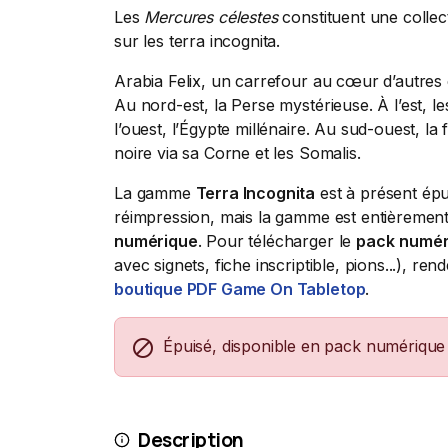
Les
Mercures célestes
constituent une collect
sur les terra incognita.
Arabia Felix, un carrefour au cœur d’autres
Au nord-est, la Perse mystérieuse. À l’est, l
l’ouest, l’Égypte millénaire. Au sud-ouest, l
noire via sa Corne et les Somalis.
La gamme
Terra Incognita
est à présent épui
réimpression, mais la gamme est entièrement
numérique
. Pour télécharger le
pack
numér
avec signets, fiche inscriptible, pions...), re
boutique PDF Game On Tabletop
.

Épuisé, disponible en pack numérique
Description