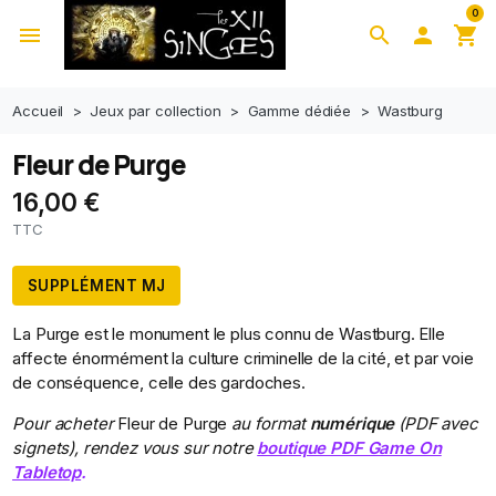
0
menu
search

shopping_cart
Accueil
Jeux par collection
Gamme dédiée
Wastburg
Fleur de Purge
16,00 €
TTC
SUPPLÉMENT MJ
La Purge est le monument le plus connu de Wastburg. Elle
affecte énormément la culture criminelle de la cité, et par voie
de conséquence, celle des gardoches.
Pour acheter
Fleur de Purge
au format
numérique
(PDF avec
signets), rendez vous sur notre
boutique PDF Game On
Tabletop
.